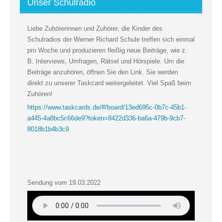
Unser Schulradio
Liebe Zuhörerinnen und Zuhörer, die Kinder des
Schulradios der Werner Richard Schule treffen sich einmal
pro Woche und produzieren fleißig neue Beiträge, wie z.
B. Interviews, Umfragen, Rätsel und Hörspiele. Um die
Beiträge anzuhören, öffnen Sie den Link. Sie werden
direkt zu unserer Taskcard weitergeleitet. Viel Spaß beim
Zuhören!
https://www.taskcards.de/#/board/13ed695c-0b7c-45b1-
a445-4a8bc5c66de9?token=8422d336-ba6a-479b-9cb7-
8018b1b4b3c9
Sendung vom 19.03.2022