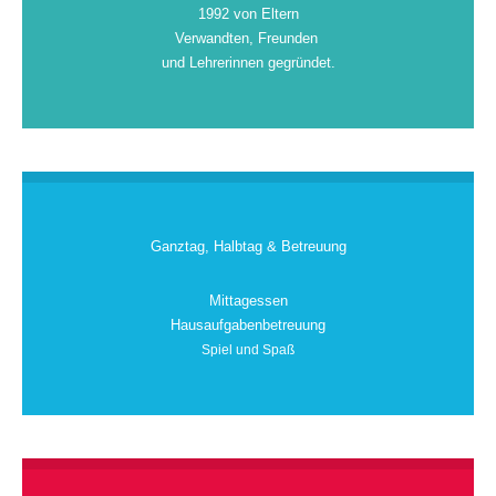
1992 von Eltern
Verwandten, Freunden
und Lehrerinnen gegründet.
Ganztag, Halbtag & Betreuung
Mittagessen
Hausaufgabenbetreuung
Spiel und Spaß