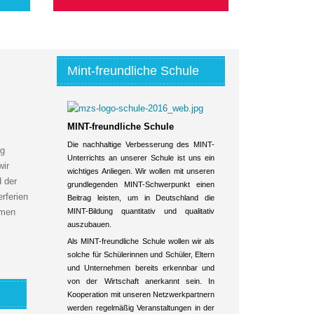
Mint-freundliche Schule
MINT-freundliche Schule
Die nachhaltige Verbesserung des MINT-
ig
Unterrichts an unserer Schule ist uns ein
wir
wichtiges Anliegen. Wir wollen mit unseren
d der
grundlegenden MINT-Schwerpunkt einen
rferien
Beitrag leisten, um in Deutschland die
MINT-Bildung quantitativ und qualitativ
mmen
auszubauen.
Als MINT-freundliche Schule wollen wir als
solche für Schülerinnen und Schüler, Eltern
und Unternehmen bereits erkennbar und
von der Wirtschaft anerkannt sein. In
Kooperation mit unseren Netzwerkpartnern
werden regelmäßig Veranstaltungen in der