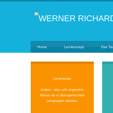
Home
Lernkonzept
Das T
Lernkonzept
Anders - aber sehr angenehm
Warum wir in altersgemischten
Lerngruppen arbeiten.