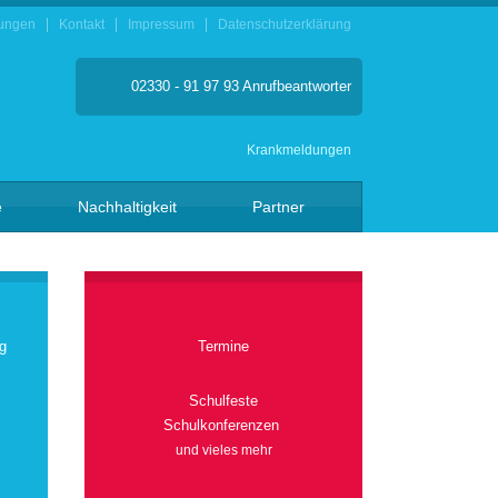
ungen
Kontakt
Impressum
Datenschutzerklärung
02330 - 91 97 93 Anrufbeantworter
Krankmeldungen
e
Nachhaltigkeit
Partner
g
Termine
Schulfeste
Schulkonferenzen
und vieles mehr