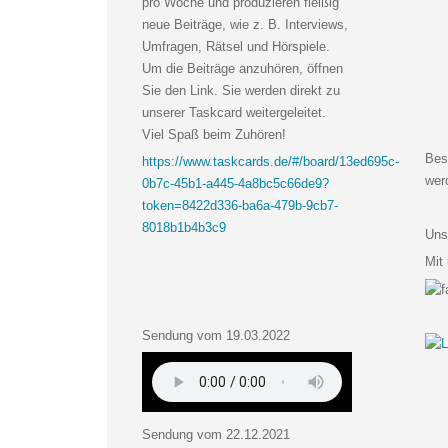
pro Woche und produzieren fleißig
neue Beiträge, wie z. B. Interviews,
Umfragen, Rätsel und Hörspiele.
Um die Beiträge anzuhören, öffnen
Sie den Link. Sie werden direkt zu
unserer Taskcard weitergeleitet.
Viel Spaß beim Zuhören!
Bes
https://www.taskcards.de/#/board/13ed695c-
wer
0b7c-45b1-a445-4a8bc5c66de9?
token=8422d336-ba6a-479b-9cb7-
8018b1b4b3c9
Uns
Mit
Sendung vom 19.03.2022
Sendung vom 22.12.2021