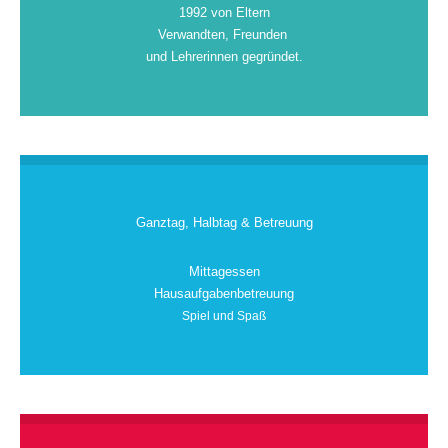
1992 von Eltern
Verwandten, Freunden
und Lehrerinnen gegründet.
Ganztag, Halbtag & Betreuung
Mittagessen
Hausaufgabenbetreuung
Spiel und Spaß