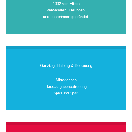
1992 von Eltern
Verwandten, Freunden
und Lehrerinnen gegründet.
Ganztag, Halbtag & Betreuung
Mittagessen
Hausaufgabenbetreuung
Spiel und Spaß