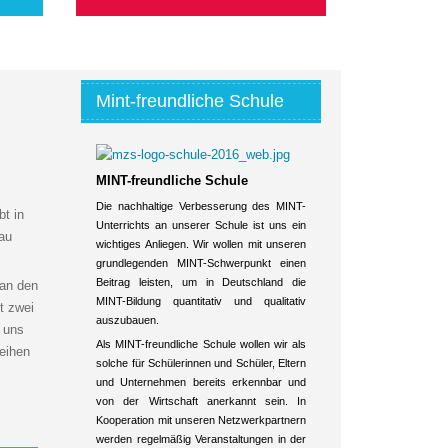
Mint-freundliche Schule
MINT-freundliche Schule
Die nachhaltige Verbesserung des MINT-
bt in
Unterrichts an unserer Schule ist uns ein
rau
wichtiges Anliegen. Wir wollen mit unseren
grundlegenden MINT-Schwerpunkt einen
Beitrag leisten, um in Deutschland die
 an den
MINT-Bildung quantitativ und qualitativ
t zwei
auszubauen.
r uns
Als MINT-freundliche Schule wollen wir als
leihen
solche für Schülerinnen und Schüler, Eltern
und Unternehmen bereits erkennbar und
von der Wirtschaft anerkannt sein. In
Kooperation mit unseren Netzwerkpartnern
werden regelmäßig Veranstaltungen in der