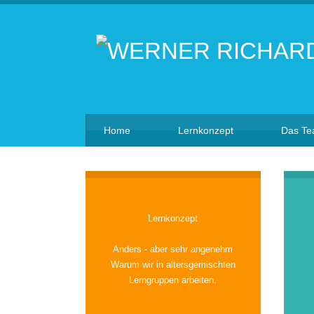
Home
Lernkonzept
Das T
Lernkonzept
Anders - aber sehr angenehm
Warum wir in altersgemischten
Lerngruppen arbeiten.