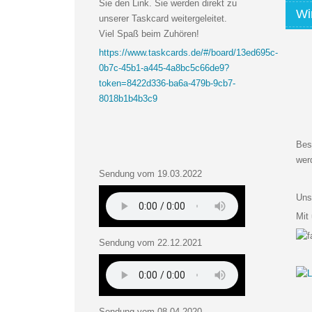
Sie den Link. Sie werden direkt zu
Wi
unserer Taskcard weitergeleitet.
Viel Spaß beim Zuhören!
https://www.taskcards.de/#/board/13ed695c-
0b7c-45b1-a445-4a8bc5c66de9?
token=8422d336-ba6a-479b-9cb7-
8018b1b4b3c9
Bes
wer
Sendung vom 19.03.2022
Uns
Mit
Sendung vom 22.12.2021
Sendung vom 08.04.2020