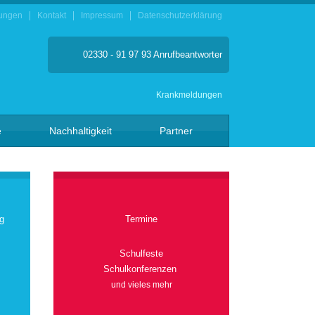
ungen
Kontakt
Impressum
Datenschutzerklärung
02330 - 91 97 93 Anrufbeantworter
Krankmeldungen
e
Nachhaltigkeit
Partner
g
Termine
Schulfeste
Schulkonferenzen
und vieles mehr