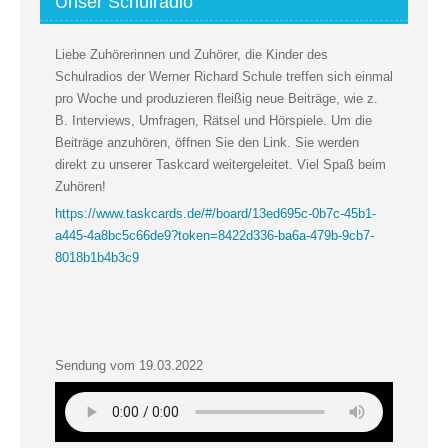
Unser Schulradio
Liebe Zuhörerinnen und Zuhörer, die Kinder des
Schulradios der Werner Richard Schule treffen sich einmal
pro Woche und produzieren fleißig neue Beiträge, wie z.
B. Interviews, Umfragen, Rätsel und Hörspiele. Um die
Beiträge anzuhören, öffnen Sie den Link. Sie werden
direkt zu unserer Taskcard weitergeleitet. Viel Spaß beim
Zuhören!
https://www.taskcards.de/#/board/13ed695c-0b7c-45b1-
a445-4a8bc5c66de9?token=8422d336-ba6a-479b-9cb7-
8018b1b4b3c9
Sendung vom 19.03.2022