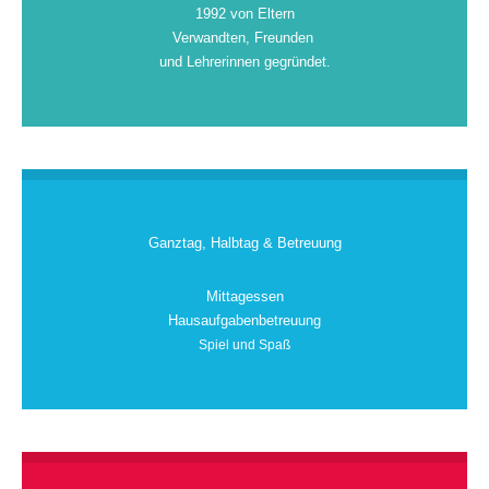
1992 von Eltern
Verwandten, Freunden
und Lehrerinnen gegründet.
Ganztag, Halbtag & Betreuung
Mittagessen
Hausaufgabenbetreuung
Spiel und Spaß