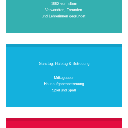
1992 von Eltern
Verwandten, Freunden
und Lehrerinnen gegründet.
Ganztag, Halbtag & Betreuung
Mittagessen
Hausaufgabenbetreuung
Spiel und Spaß