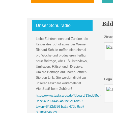
Bild
Unser Schulradio
Zirk
Liebe Zuhörerinnen und Zuhörer, die
Kinder des Schulradios der Werner
Richard Schule treffen sich einmal
pro Woche und produzieren fleißig
neue Beiträge, wie z. B. Interviews,
Umfragen, Rätsel und Hörspiele.
Um die Beiträge anzuhören, öffnen
Sie den Link. Sie werden direkt zu
Lego
unserer Taskcard weitergeleitet.
Viel Spaß beim Zuhören!
https://www.taskcards.de/#/board/13ed695c-
0b7c-45b1-a445-4a8bc5c66de9?
token=8422d336-ba6a-479b-9cb7-
8018b1b4b3c9