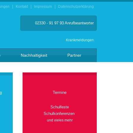
ungen
Kontakt
Impressum
Datenschutzerklärung
02330 - 91 97 93 Anrufbeantworter
Krankmeldungen
e
Nachhaltigkeit
Partner
g
Termine
Schulfeste
Schulkonferenzen
und vieles mehr