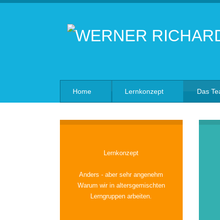
Home
Lernkonzept
Das T
Lernkonzept
Anders - aber sehr angenehm
Warum wir in altersgemischten
Lerngruppen arbeiten.