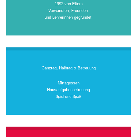
1992 von Eltern
Verwandten, Freunden
und Lehrerinnen gegründet.
Ganztag, Halbtag & Betreuung
Mittagessen
Hausaufgabenbetreuung
Spiel und Spaß