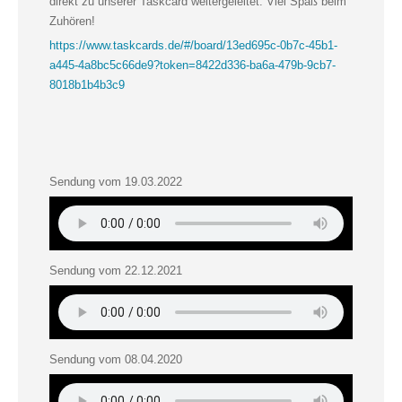
direkt zu unserer Taskcard weitergeleitet. Viel Spaß beim
Zuhören!
https://www.taskcards.de/#/board/13ed695c-0b7c-45b1-
a445-4a8bc5c66de9?token=8422d336-ba6a-479b-9cb7-
8018b1b4b3c9
Sendung vom 19.03.2022
Sendung vom 22.12.2021
Sendung vom 08.04.2020