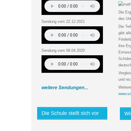
Die Erg
des Unt
Sendung vom 22.12.2021
Die Tei
gibt a
Förderb
ihre Er
Sendung vom 08.04.2020
Ermesse
Schüler
deutsch
Verglei
und nic
weitere Sendungen...
Weitere
www.sch
Die Schule stellt sich vor
Wi