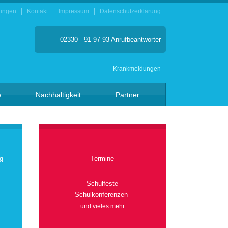
ungen
Kontakt
Impressum
Datenschutzerklärung
02330 - 91 97 93 Anrufbeantworter
Krankmeldungen
e
Nachhaltigkeit
Partner
g
Termine
Schulfeste
Schulkonferenzen
und vieles mehr