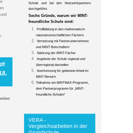
ne.
Schule und bei den Netzwerkpartnern
gen
durchgeführt.
 und
Sechs Gründe, warum wir MINT-
freundliche Schule sind:
Profilbildung in den mathematisch-
naturwissenschaftlichen Fächern
n,
Vernetzung mit Partnerunternehmen
und MINT-Botschaftern
Stärkung der MINT-Fächer
Angebote der Schule regional und
df
überregional darstellen
Anerkennung für geleistete Arbeit im
18
,
MINT-Bereich
Teilnahme am MINTMAX-Programm,
dem Partnerprogramm für „MINT-
freundliche Schulen“
beiten
VERA -
Vergleichsarbeiten in der
Grundschule