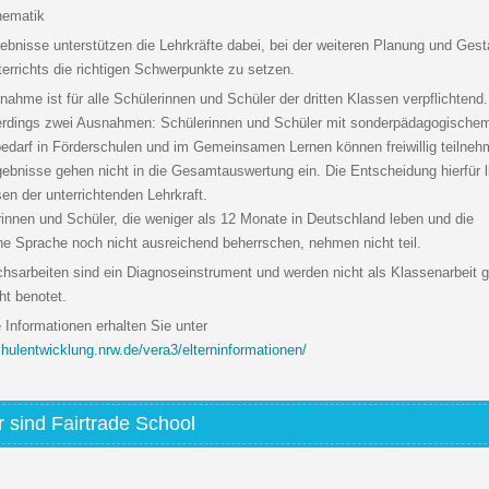
ebnisse unterstützen die Lehrkräfte dabei, bei der weiteren Planung und Gest
errichts die richtigen Schwerpunkte zu setzen.
lnahme ist für alle Schülerinnen und Schüler der dritten Klassen verpflichtend
llerdings zwei Ausnahmen: Schülerinnen und Schüler mit sonderpädagogische
edarf in Förderschulen und im Gemeinsamen Lernen können freiwillig teilneh
gebnisse gehen nicht in die Gesamtauswertung ein. Die Entscheidung hierfür l
n der unterrichtenden Lehrkraft.
innen und Schüler, die weniger als 12 Monate in Deutschland leben und die
e Sprache noch nicht ausreichend beherrschen, nehmen nicht teil.
chsarbeiten sind ein Diagnoseinstrument und werden nicht als Klassenarbeit 
ht benotet.
 Informationen erhalten Sie unter
ulentwicklung.nrw.de/vera3/elterninformationen/
r sind Fairtrade School