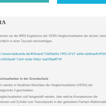
RA
können sie die WRS-Ergebnisse der VERA Vergleichsarbeiten der letzten Jahr
chtlich in einer Tascard nachverfolgen.
s://www.taskcards.de/#/board/73d5be9a-79f3-4737-a30e-e266aa9c9f20
n=26f2ba4f-71e9-42de-90b2-1ed78aeff79f
eichsarbeiten in der Grundschule
ich werden in Nordrhein-Westfalen die Vergleichsarbeiten (VERA) der
angsstufe 3 geschrieben.
ergleichsarbeiten soll festgestellt werden, über welche Kompetenzen die
erinnen und Schüler zum Testzeitpunkt in den getesteten Fächern Mathemati