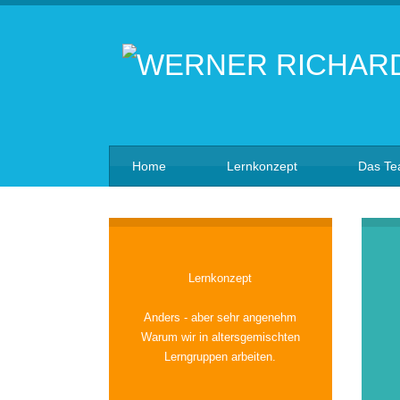
Home
Lernkonzept
Das T
Lernkonzept
Anders - aber sehr angenehm
Warum wir in altersgemischten
Lerngruppen arbeiten.