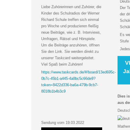
Deuts
Liebe Zuhörerinnen und Zuhörer, die
Der T
Kinder des Schulradios der Werner
der d
Richard Schule treffen sich einmal
Schül
pro Woche und produzieren fleißig
Schül
neue Beiträge, wie z. B. Interviews,
Es we
Umfragen, Rätsel und Hörspiele.
Stufe
Um die Beiträge anzuhören, öffnen
Jedes
Sie den Link. Sie werden direkt zu
unserer Taskcard weitergeleitet.
V
Viel Spaß beim Zuhören!
Ja
https://www.taskcards.de/#/board/13ed695c-
0b7c-45b1-a445-4a8bc5c66de9?
token=8422d336-ba6a-479b-9cb7-
8018b1b4b3c9
Dies i
aus de
Deutsc
Sendung vom 19.03.2022
Mathem