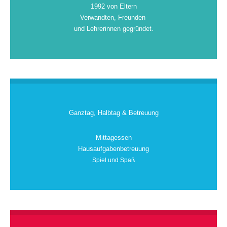
1992 von Eltern
Verwandten, Freunden
und Lehrerinnen gegründet.
Ganztag, Halbtag & Betreuung
Mittagessen
Hausaufgabenbetreuung
Spiel und Spaß