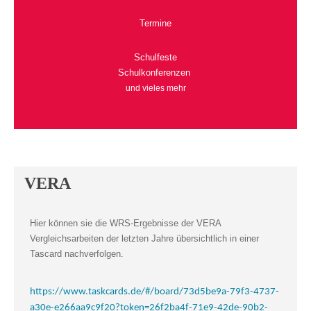
Termine
Schulfeste
Schulkonferenzen
und vieles mehr
VERA
Hier können sie die WRS-Ergebnisse der VERA
Vergleichsarbeiten der letzten Jahre übersichtlich in einer
Tascard nachverfolgen.
https://www.taskcards.de/#/board/73d5be9a-79f3-4737-
a30e-e266aa9c9f20?token=26f2ba4f-71e9-42de-90b2-